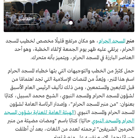
التفاصيل
منبر
المسجد الحرام
، هو مكان مرتفع قليلًا مخصص لخطيب المسجد
الحرام، يرتقي عليه ظهر يوم الجمعة لإلقاء الخطبة، وهو أحد
العناصر البارزة في المسجد الحرام، ويتميز بأنه متحرك.
حمل كثيرٌ من الخطب والتوجيهات التي بثها خطباء المسجد الحرام
اسمَ هذا المنبر، ويُعدُّ من المنصات الإسلامية التي تجد اهتمامًا من
قبل المتابعين والمستمعين، ومن ذلك تأليف الرئيس العام الأسبق
لشؤون المسجد الحرام والمسجد النبوي، الشيخ محمد السبيل، كتابًا
بعنوان: "من منبر المسجد الحرام"، وإصدار الرئاسة العامة لشؤون
المسجد الحرام والمسجد النبوي (
الهيئة العامة للعناية بشؤون المسجد
الحرام والمسجد النبوي
حاليًا) كتابًا باسم "ومضات مضيئة من منبر
الحرمين الشريفين" ترجمته لعدد من اللغات، بعد أن أطلقت
حسابًا يحمل الاسم نفسه على منصة تويتر.