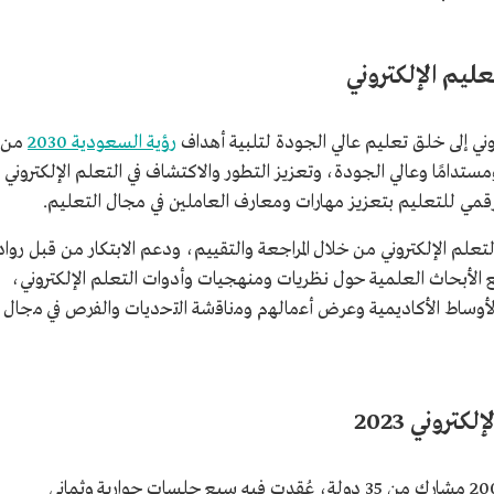
عليم الإلكتروني
وني إلى خلق تعليم عالي الجودة لتلبية أهداف
رؤية السعودية 2030
من
ستدامًا وعالي الجودة، وتعزيز التطور والاكتشاف في التعلم الإلكتروني
قمي للتعليم بتعزيز مهارات ومعارف العاملين في مجال التعليم.
لم الإلكتروني من خلال المراجعة والتقييم، ودعم الابتكار من قبل رواد
لأبحاث العلمية حول نظريات ومنهجيات وأدوات التعلم الإلكتروني،
الأوساط الأكاديمية وعرض أﻋﻣﺎﻟﮭم وﻣﻧﺎﻗﺷﺔ اﻟﺗﺣدﯾﺎت واﻟﻔرص في ﻣﺟﺎل
تروني 2023
أقيمت النسخة الثانية من الملتقى بحضور نحو 200 مشارك من 35 دولة، عُقدت فيه سبع جلسات حوارية وثماني