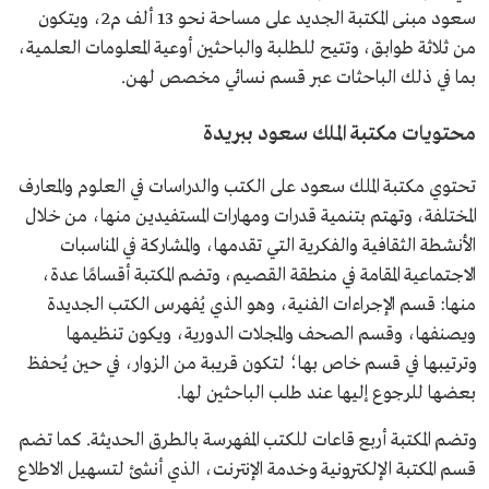
سعود مبنى المكتبة الجديد على مساحة نحو 13 ألف م2، ويتكون
من ثلاثة طوابق، وتتيح للطلبة والباحثين أوعية المعلومات العلمية،
بما في ذلك الباحثات عبر قسم نسائي مخصص لهن.
محتويات مكتبة الملك سعود ببريدة
تحتوي مكتبة الملك سعود على الكتب والدراسات في العلوم والمعارف
المختلفة، وتهتم بتنمية قدرات ومهارات المستفيدين منها، من خلال
الأنشطة الثقافية والفكرية التي تقدمها، والمشاركة في المناسبات
الاجتماعية المقامة في منطقة القصيم، وتضم المكتبة أقسامًا عدة،
منها: قسم الإجراءات الفنية، وهو الذي يُفهرس الكتب الجديدة
ويصنفها، وقسم الصحف والمجلات الدورية، ويكون تنظيمها
وترتيبها في قسم خاص بها؛ لتكون قريبة من الزوار، في حين يُحفظ
بعضها للرجوع إليها عند طلب الباحثين لها.
وتضم المكتبة أربع قاعات للكتب المفهرسة بالطرق الحديثة. كما تضم
قسم المكتبة الإلكترونية وخدمة الإنترنت، الذي أنشئ لتسهيل الاطلاع