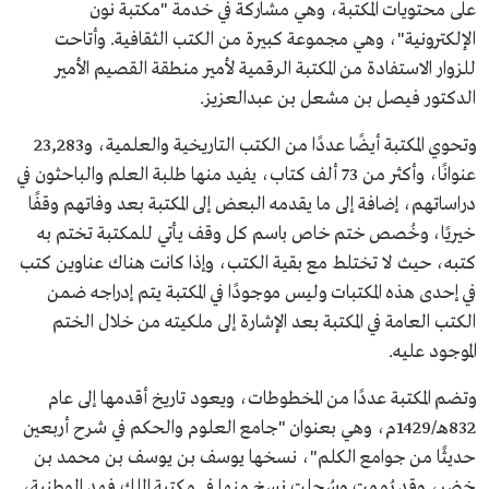
على محتويات المكتبة، وهي مشاركة في خدمة "مكتبة نون
الإلكترونية"، وهي مجموعة كبيرة من الكتب الثقافية. وأتاحت
للزوار الاستفادة من المكتبة الرقمية لأمير منطقة القصيم الأمير
الدكتور فيصل بن مشعل بن عبدالعزيز.
وتحوي المكتبة أيضًا عددًا من الكتب التاريخية والعلمية، و23,283
عنوانًا، وأكثر من 73 ألف كتاب، يفيد منها طلبة العلم والباحثون في
دراساتهم، إضافة إلى ما يقدمه البعض إلى المكتبة بعد وفاتهم وقفًا
خيريًا، وخُصص ختم خاص باسم كل وقف يأتي للمكتبة تختم به
كتبه، حيث لا تختلط مع بقية الكتب، وإذا كانت هناك عناوين كتب
في إحدى هذه المكتبات وليس موجودًا في المكتبة يتم إدراجه ضمن
الكتب العامة في المكتبة بعد الإشارة إلى ملكيته من خلال الختم
الموجود عليه.
وتضم المكتبة عددًا من المخطوطات، ويعود تاريخ أقدمها إلى عام
832هـ/1429م، وهي بعنوان "جامع العلوم والحكم في شرح أربعين
حديثًا من جوامع الكلم"، نسخها يوسف بن يوسف بن محمد بن
خضر، وقد رُممت وسُجلت نسخ منها في مكتبة الملك فهد الوطنية،