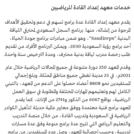
خدمات معهد إعداد القادة للرياضيين
يقدم معهد إعداد القادة عدة برامج تسهم في دعم وتحقيق الأهداف
المرجوة من إنشائه، منها: برنامج السجل السعودي لمحترفي اللياقة
البدنية "Saudireps"، وهو ضمن مبادرات برنامج جودة الحياة،
أحد برامج رؤية السعودية 2030، ويمكن البرنامج الأفراد من تقديم
طلب رخصة مدرب لياقة بدنية محترف، ومدة الترخيص سنة واحدة.
وقدم المعهد 250 دورة متنوعة في جميع المجالات الرياضية خلال عام
2021م، في 23 مدينة تغطي جميع مناطق المملكة. وبلغ إجمالي
المستفيدين نحو 8808 أعضاء حصلوا على الدعم من المعهد، بالتبني
الكامل لهم وتعليمهم المهارات المختلفة والمطلوبة في سوق العمل
الرياضية، بواقع 6067 من الذكور و2741 من الإناث، كما يقدم
المعهد برامج فنية معتمدة ووفق معايير عالمية حديثة لتأهيل الكوادر
الرياضية في السعودية وتدريب القادة، من خلال منصة التدريب
والتعليم الرياضي التي تتيح عدة برامج منوعة وفق عدة مسارات
تدريبية، وحسب إحصائية المعهد، وصل عدد المستفيدين من برامج