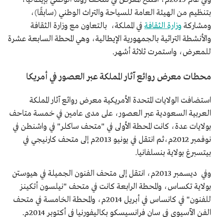
بتنظيم من الهيئة العامة للسياحة والتراث الوطني (سابقًا)،
ومشاركة
وزارة الثقافة
في المملكة، بالتعاون مع وزارة الثقافة
والأنشطة التراثية بالجمهورية الإيطالية، وهي المحطة السابعة عشرة
للمعرض، واستمرت ثلاثة أشهر.
محطات معرض روائع آثار المملكة عبر العصور في أمريكا
استضافت الولايات المتحدة الأمريكية معرض روائع آثار المملكة
العربية السعودية عبر العصور، على مدى عامين في خمسة متاحف
بولايات عدة، كانت المحطة الأولى في "متحف ساكلر" في واشنطن في
نوفمبر 2012م،ثم انتقل في يونيو 2013م إلى متحف كارنيجي في
بيتسبرغ بولاية بنسلفانيا.
وفي ديسمبر 2013م، انتقل إلى متحف الفنون الجميلة في هيوستن
بولاية تكساس، والمحطة الرابعة كانت في متحف "نيلسون أتكينز
للفنون" في كانساس في أبريل 2014م، والمحطة الخامسة في متحف
الفن الآسيوي في سان فرانسيسكو بكاليفورنيا في أكتوبر 2014م.