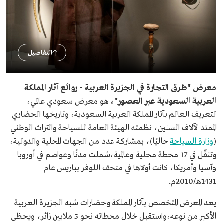
التفاصيل
معرض "طرق التجارة في الجزيرة العربية - روائع آثار المملكة
العربية السعودية عبر العصور"،
هو معرض سعودي عالمي،
لتعريف العالم بآثار المملكة العربية السعودية، وتاريخها الحضاري
الممتد لآلاف السنين، نظمته الهيئة العامة للسياحة والتراث الوطني
(
وزارة السياحة
حاليًا)، بمشاركة عدد من الجهات المحلية والدولية،
وتنقّل في 17 محطة محلية وعالمية،شملت مدنًا وعواصم في أوروبا
وآسيا وأمريكا، كانت أولاها في متحف اللوفر بباريس عام
1431هـ/2010م.
يعد المعرض المتخصص بآثار المملكة وحضارات شبه الجزيرة العربية
الأكبر من نوعه،واستقبل خلال محطاته نحو 5 ملايين زائر، ويحظى