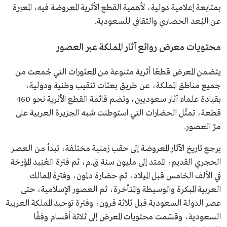
بمتابعة إعلامية دولية، لأهمية القطع الأثرية المعروضة فيه، المعبرة
عن البُعد الحضاري والثقافي للسعودية.
محتويات معرض روائع آثار المملكة عبر العصور
يتضمن المعرض قطعًا أثرية متنوعة من المعثورات التي جُمعت من
جميع مناطق المملكة، عن طريق بعثات تنقيب وطنية ودولية،
بقيادة علماء آثار سعوديين، وتضم قائمة القطع الأثرية نحو 460
قطعة، تمثّل الحضارات التي استوطنت شبه الجزيرة العربية على
مرّ العصور.
يرجع تاريخ الآثار المعروضة إلى حقب زمنية مختلفة، تبدأ من العصر
الحجري القديم، الممتد إلى مليون سنة ق.م، ثم فترة العُبَيد المؤرخة
في الألف الخامس قبل الميلاد، ثم حضارة دلمون، وفترة الممالك
العربية المبكرة والوسيطة والمتأخرة، ثم العصور الإسلامية، حتى
عصر الدولة السعودية قبل ثلاثة قرون، وفترة توحيد المملكة العربية
السعودية، وقسّمت محتويات المعرض إلى ثلاثة أقسام وفقًا