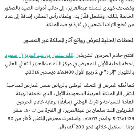
ومُصحف مُهدى للملك عبدالعزيز، إلى جانب أدوات الصيد بالصقور
الخاصة بالملك، وتشمل قفّاز يد، وغطاء رأس الصقر، إضافة إلى عدد
من قطع التراث الشعبي في فترة توحيد المملكة.
المحطات المحلية لمعرض روائع آثار المملكة عبر العصور
افتتح خادم الحرمين الشريفين
الملك سلمان بن عبدالعزيز آل سعود
المحطة المحلية الأولى للمعرض في مركز الملك عبدالعزيز الثقافي العالمي
بالظهران "إثراء" في 2 ربيع الأول 1438هـ/1 ديسمبر 2016م.
كما نُظم المعرض في المتحف الوطني بالرياض ضمن المعارض المصاحبة
لملتقى آثار المملكة العربية السعودية الأول، الذي نظمته الهيئة
العامة للسياحة والتراث الوطني (سابقًا) برعاية خادم الحرمين
الشريفين الملك سلمان بن عبدالعزيز، في الفترة من 17 -19 صفر
1439هـ/7-9 نوفمبر 2017م، واستمرت معارض الملتقى لأكثر من 50
يومًا، استقبل خلالها نحو 200 ألف زائر.