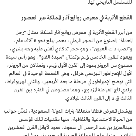
للتسلسل التاريخي لها.
القطع الأثرية في معرض روائع آثار المملكة عبر العصور
من أبرز القطع الأثرية في معرض روائع آثار المملكة: تمثال "رجل
المعاناة" المصنوع من الحجر الرملي، بعمر يبلغ نحو 6 آلاف عام،
و"نصب ذات العيون"، وهو حجر تذكاري نُقش عليه وجه بشري،
ويعود للقرن الخامس ق.م،وتمثال "سيدة الفاو"، وهو رأس سيدة
مصنوع من البرونز يعود إلى القرن الأول ق.م، وتمثالان من البرونز،
الأول للإمبراطور البيزنطي هرقل، وهي القطعة الوحيدة في العالم
التي توضح الإمبراطور في مرحلة ما بعد الأربعين، والثاني لهربوقراط،
يرتدي تاج الفراعنة المزدوج، وهما مصنوعان في الفترة بين القرن
الثالث ق.م إلى القرن الثالث الميلادي.
ويشمل المعرض قطعًا متعلقة بتراث الدولة السعودية، تمثّل جوانب
من الحياة الاجتماعية والثقافية، منها مقتنيات الملك المؤسس
عبدالعزيز بن عبدالرحمن آل سعود، تعود لأوائل القرن العشرين
الميلادي، منها: علَم للمملكة العربية السعودية، ومِشْلح،