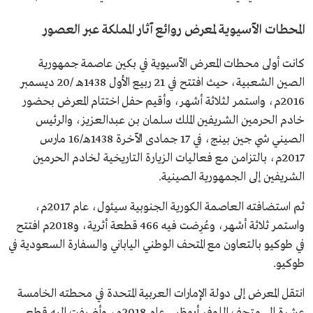
المحطات الآسيوية لمعرض روائع آثار المملكة عبر العصور
كانت أولى محطات المعرض الآسيوية في بكين عاصمة جمهورية
الصين الشعبية، حيث افتتح في 21 ربيع الأول 1438هـ /20 ديسمبر
2016م، واستمر لثلاثة أشهر، وأقيم حفل اختتام المعرض بحضور
خادم الحرمين الشريفين الملك سلمان بن عبدالعزيز، والرئيس
الصيني شي جين بينج، في 17 جمادى الآخرة 1438هـ/16 مارس
2017م، بالتزامن مع فعاليات الزيارة التاريخية لخادم الحرمين
الشريفين إلى الجمهورية الصينية.
ثم استضافته العاصمة الكورية الجنوبية سيئول، عام 2017م،
واستمر ثلاثة أشهر، وعُرِضت فيه 466 قطعة أثرية، و2018م افتتح
في طوكيو بالتعاون مع المتحف الوطني الياباني والسفارة السعودية في
طوكيو.
انتقل المعرض إلى دولة الإمارات العربية المتحدة في محطته الخامسة
عشرة إلى متحف اللوفر أبوظبي عام 2018م، وأضيفت إليه قطع