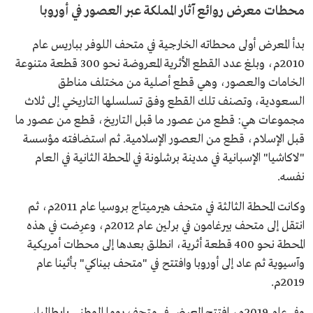
محطات معرض روائع آثار المملكة عبر العصور في أوروبا
بدأ المعرض أولى محطاته الخارجية في متحف اللوفر بباريس عام
2010م، وبلغ عدد القطع الأثرية المعروضة نحو 300 قطعة متنوعة
الخامات والعصور، وهي قطع أصلية من مختلف مناطق
السعودية، وتصنف تلك القطع وفق تسلسلها التاريخي إلى ثلاث
مجموعات هي: قطع من عصور ما قبل التاريخ، قطع من عصور ما
قبل الإسلام، قطع من العصور الإسلامية. ثم استضافته مؤسسة
"لاكاشيا" الإسبانية في مدينة برشلونة في المحطة الثانية في العام
نفسه.
وكانت المحطة الثالثة في متحف هيرميتاج بروسيا عام 2011م، ثم
انتقل إلى متحف بيرغامون في برلين عام 2012م، وعرِضت في هذه
المحطة نحو 400 قطعة أثرية، انطلق بعدها إلى محطات أمريكية
وآسيوية ثم عاد إلى أوروبا وافتتح في "متحف بيناكي" بأثينا عام
2019م.
وفي عام 2019م، افتتح المعرض في متحف روما الوطني بإيطاليا،