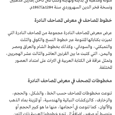
ملونة ومذهبة في بدايته ونهايته وكتب المتن داخل إطارين مذهّبين
ونسخة فخر الدين السهروردي سنة 1284هـ/1867م.
خطوط المصاحف في معرض المصاحف النادرة
عرض معرض المصاحف النادرة مجموعة من المصاحف النادرة التي
تميزت بكتاباتها المتنوعة عبر خطوط النسخ والكوفي والثلث
والتمبكتي، والسوداني، وكذلك بخطوط الشام والعراق ومصر
واليمن، التي كتبت ما بين القرنين العاشر والثالث عشر الهجريين،
وتمثل عراقة فن الكتابة العربية في التراث على امتداد العصور
المختلفة.
مخطوطات المصحف في معرض المصاحف النادرة
تنوعت مخطوطات المصاحف حسب الخط، والشكل، والحجم،
والزخارف، كالزركشات النباتية والهندسية، أو المزينة بماء الذهب
والألوان، كما تنوعت في أحجامها، منها ما هو كبير الحجم أو
متوسط أو صغير، إضافةً إلى تنوع خطوطها العربية ذات اللون