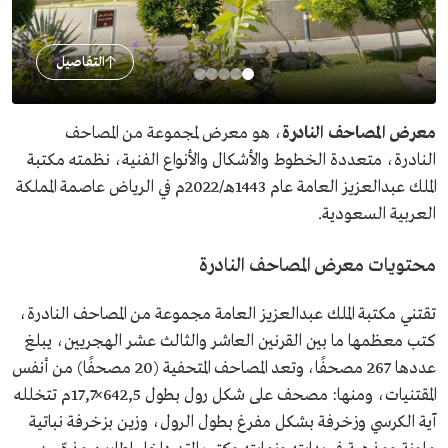
التفاصيل
معرض
المصاحف النادرة
، هو معرض لمجموعة من المصاحف
النادرة، متعددة الخطوط والأشكال والأنواع الفنية، نظمته مكتبة
الملك عبدالعزيز العامة عام 1443هـ/2022م في الرياض عاصمة المملكة
العربية السعودية.
محتويات معرض المصاحف النادرة
تقتني مكتبة الملك عبدالعزيز العامة مجموعة من المصاحف النادرة،
كتب معظمها ما بين القرنين العاشر والثالث عشر الهجريين، يبلغ
عددها 267 مصحفًا، وتعد المصاحف المتحفية (20 مصحفًا) من أنفس
المقتنيات، ومنها: مصحف على شكل رول بطول 642,5×17,7م تتخلله
آية الكرسي وزخرفة بشكل مفرغ بطول الرول، وزين بزخرفة نباتية