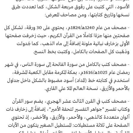
الأسود، التي كتبت على رقوق مربعة الشكل، كما تعددت طرق
نسخها وتاريخ كتابتها، ومن مصاحف المعرض:
- مصحف من عام 1240هـ/1824م، يحتوي على 30 ورقة، تشكل كل
صفحتين منها جزءًا كاملًا من القرآن الكريم، حيث زخرفت صفحتها
الأولى بزخارف نباتية ملونة إضافةً إلى ماء الذهب، كما جُدولت
وذهّبت كل الصفحات بالكامل، وكتبت بخط النسخ.
- مصحف كتب بالكامل من سورة الفاتحة إلى سورة الناس، في شهر
رمضان عام 1025هـ/1616م، بمكة المكرمة مقابل الكعبة المشرفة،
استخدم في كتابته خط (المداد) أسود مضبوط بالشكل داخل جداول
بالأحمر والأزرق، نسخة العالم الملا علي القاري.
- مصحف كتب في القرن الثالث عشر الهجري، يضم سور القرآن
وكتاب تفسير "جواهر التفسير لتحفة الأمير"، إضافةً إلى زخارف ذات
ألوان متعددة كالذهبي، والأحمر، والأزرق، والأخضر، إذ تحتوي
الصفحة على ثلاثة مستطيلات: المستطيل الصغير يتكون من الآيات