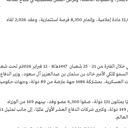
وسجّل المعرض مشاركة 954 إعلاميًا، وإنتاج 11,071 مادة إعلامية، وإتمام 8,350 فرصة استثمارية، وعقد 2,026 لقاء
أقيمت النسخة الثالثة من معرض الدفاع العالمي خلال الفترة من 21 - 25 شعبان 1447هـ/8 - 12 فبراير 2026
مو الملكي الأمير خالد بن سلمان بن عبدالعزيز آل سعود، وزير الدفاع
نائب رئيس مجلس إدارة الهيئة العامة للصناعات العسكرية، بمشاركة 1486 جهة عارضة من 89 دولة، وجهات حكو
وشهدت النسخة الثالثة مشاركة 513 وفدًا رسميًا يمثلون 121 دولة، ضمّوا 6,300 عضو وفد، بينهم 169 من الوزراء
ورؤساء الأركان، كما استقطبت 137 ألف زائر من 149 دولة، وكبرى شركات الدفاع العشر الأول