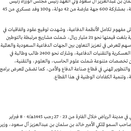
لمان بن عبدالعزيز آل سعود ولي العهد رئيس مجلس الوزراء رئيس
مجلس إدارة الهيئة العامة للصناعات العسكرية، بمشاركة 600 جهة عارضة من 42 دولة، و100 وفد عسكري من 45
ألف زائر، وركّزت على مفهوم تكامل الأنظمة الدفاعية، وشهدت توقيع عقود واتفاقيات في
مجال صناعة الدفاع والأمن والمشتريات العسكرية بلغت قيمتها نحو 21 مليار ريال، شملت مشاريع مرتبطة بالتوطين
هم المعرض في تعزيز التعاون بين الجهات الدفاعية السعودية والعالمية،
إلى جانب دعم الفرص الاستثمارية في الصناعات العسكرية والتقنيات الدفاعية، وشارك نحو 2400 طالب وطالبة في
من تخصصات متنوعة شملت علوم الحاسب، والعلوم، والتقنية،
لتطوير المهني في قطاع صناعة الدفاع والأمن، كما تضمّن المعرض برامج
، وتنمية الكفاءات الوطنية في هذا القطاع.
أقيمت النسخة الثانية من معرض الدفاع العالمي في مدينة الرياض خلال الفترة من 23 - 27 رجب 1445هـ/4 - 8 فبراير
صاحب السمو الملكي الأمير خالد بن سلمان بن عبدالعزيز آل سعود، وزير