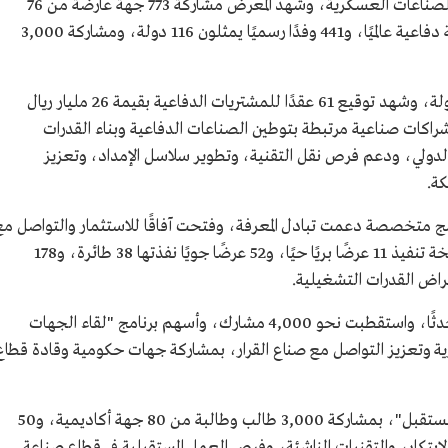
الدفاع نائب رئيس مجلس إدارة الهيئة العامة للصناعات العسكرية، وشهد المعرض مشاركة 773 جهة عارضة من 76
دولة، من بينها 46 شركة ضمن أكبر 100 شركة دفاعية عالميًا، و441 وفدًا رسميًا يمثلون 116 دولة، ومشاركة 3,000
واستقطب المعرض نحو 106 آلاف زائر من 141 دولة، وشهد توقيع 61 عقدًا للمشتريات الدفاعية بقيمة 26 مليار ريال
شملت شراكات صناعية مرتبطة بتوطين الصناعات الدفاعية وبناء القدرات
الدولي، ودعم فرص نقل التقنية، وتطوير سلاسل الإمداد، وتعزيز
كة.
ج متخصصة دعمت تبادل المعرفة، وفتحت آفاقًا للاستثمار والتواصل مع
الجهات الحكومية وصنّاع القرار، وشهدت النسخة تنفيذ 11 عرضًا بريًا حيًا، و52 عرضًا جويًا نفذتها 38 طائرة، و178
اض القدرات التشغيلية.
كما استضاف المعرض 90 جلسة قدمها 175 متحدثًا، واستقطبت نحو 4,000 مشارك، وأسهم برنامج "لقاء الجهات
ة وتعزيز التواصل مع صناع القرار، بمشاركة جهات حكومية وقادة قطاع
وشهدت النسخة الثانية إقامة برنامج "مواهب المستقبل"، بمشاركة 3,000 طالب وطالبة من 80 جهة أكاديمية، و50
صة تناولت الابتكار، والتقنيات الناشئة، وفرص العمل المستقبلية في قطاع صناعة