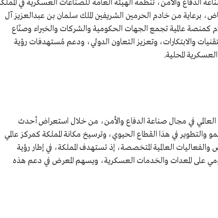
اعة الدفاع والأمن، تنظمه الهيئة العامة للصناعات العسكرية في المملكة
اض، برعاية من خادم الحرمين الشريفين الملك سلمان بن عبدالعزيز آل
سعود. أطلقت النسخة الأولى عام 1443هـ/2022م كمنصة عالمية تجمع الجهات الحكومية والشركات والخبراء وصنّاع
قنيات والابتكارات، وتعزيز التعاون الدولي، ودعم مُستهدفات رؤية
 العالمي في مجال صناعة الدفاع والأمن، من خلال استعراض أحدث
نمو والتطوير في هذا القطاع الحيوي، وترسيخ مكانة المملكة كمركز عالمي
الفعاليات العالمية المتخصصة، إذ تستهدف المملكة، في إطار رؤية
% من الإنفاق الحكومي على المعدات والخدمات العسكرية، ويسهم المعرض في دعم هذه