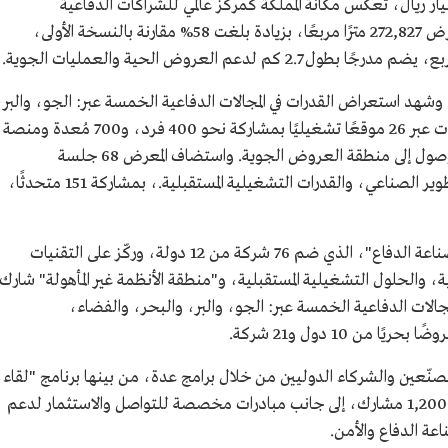
 النسخة 60 عقدًا للشراء قيمتها 33 مليار ريال، تعكس مكانة المملكة كمركز عالمي للشراكات الدفاعية
والاستثمارية ونقل التقنية، وبلغت مساحة المعرض 272,827 مترًا مربعًا، بزيادة بلغت 58% مقارنة بالنسخة الأولى،
وشهد استعراض القدرات في المجالات الدفاعية الخمسة عبر: الجو، والبر،
والبحر، والفضاء، والأمن، و389 عرضًا حيًا نُفذت عبر 26 موقعًا تشغيليًا بمشاركة نحو 400 فرد، و700 مُعدة ومنصة
خارجية، و113 منصة جوية ثابتة، و500 رحلة وصول إلى منطقة العروض الجوية. واستضاف المعرض 68 جلسة
متخصصة في التكامل الدفاعي، والابتكار، والتطوير الصناعي، والقدرات التشغيلية المستقبلية.، بمشاركة 151 متحدثًا،
وأُطلقت مناطق وبرامج مبتكرة، منها "مختبر صناعة الدفاع"، الذي ضم 76 شركة من 12 دولة، وركّز على التقنيات
ية، والحلول التشغيلية المستقبلية، و"منطقة الأنظمة غير المأهولة" شارك
ة في المجالات الدفاعية الخمسة عبر: الجو، والبر، والبحر، والفضاء،
مصنّعين والشركاء الدوليين من خلال برامج عدة، من بينها برنامج "لقاء
الجهات الحكومية السعودية"، الذي استقطب 1,200 مشارك، إلى جانب مبادرات مخصصة للتواصل والاستثمار لدعم
عة الدفاع والأمن.