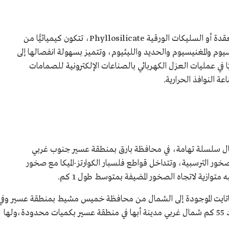
الميكا هو مجموعة من المعادن الفيلوسليكاتية المعقدة أو السليكات الورقية Phyllosilicate، تتكون كيميائيًّا من
وم والمغنيسيوم والحديد والليثيوم، وتتميز بسهولة انفصالها إلى
ا في عمليات العزل الكهربائي بالصناعات الإلكترونية للصمامات
عة النوافذ الحرارية.
ل سلسلة تهامة، في محافظة بارق بمنطقة عسير جنوب غربي
ر الترسبية، وتتداخل قواطع فلسبار الكوارتز-الميكا مع صخور
توازية لاتجاه الصخور المضيفة بمتوسط طول 1 كم.
جماتايت الموجودة إلى الشمال من محافظة خميس مشيط بمنطقة عسير وفي
جنوب غربي جبل المنعة (المانا) الذي يقع على بعد 55 كم شمال غربي مدينة أبها في منطقة عسير بكميات محدودة،ولها