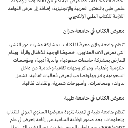
تخصصات مختلفة، كما عُرض فيه أكثر من 1500 إصدار ومجلد
علمي طبي باللغتين العربية والإنجليزية، إضافة إلى عرض القواعد
اللازمة للكتاب الطبي الإلكتروني.
معرض الكتاب في جامعة جازان
تنظم جامعة جازان معرضًا للكتاب، بمشاركة عشرات دور النشر،
التي تعرض آلاف العناوين، خصوصًا الموجهة للأطفال والمرأة. ويقام
المعارض بمشاركة جامعات سعودية، وأندية أدبية، ومؤسسات
حكومية وأهلية، ومراكز وجهات ثقافية وخدمية من داخل
السعودية وخارجها.وتصاحب المعرض فعاليات ثقافية، تشمل
ندوات، ومحاضرات، وأصبوحات شعرية، ولقاءات ثقافية.
معرض الكتاب في جامعة طيبة
تنظم جامعة طيبة في المدينة المنورة معرضها السنوي الدولي للكتاب
والمعلومات، بعد صدور الموافقة السامية على إقامة المعرض في عام
1427هـ/2006م.ويستقطب المعرض عشرات دور النشر، التي تمثل