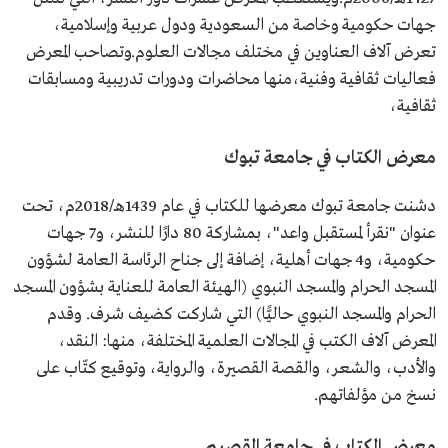
جهات حكومية وخاصة من السعودية ودول عربية وإسلامية،
تعرض آلاف العناوين في مختلف مجالات العلوم.وتصاحب المعرض
فعاليات ثقافية وفنية،منها محاضرات ودورات تدريبية ومسابقات
ثقافية،
معرض الكتاب في جامعة تبوك
دشنت جامعة تبوك معرضها للكتاب في عام 1439هـ/2018م، تحت
عنوان "نقرأ لمستقبل واعد"، بمشاركة 80 دارًا للنشر، و7 جهات
حكومية، و4 جهات أهلية، إضافة إلى جناح الرئاسة العامة لشؤون
المسجد الحرام والمسجد النبوي (الهيئة العامة للعناية بشؤون المسجد
الحرام والمسجد النبوي حاليًّا) التي شاركت كضيف شرف. وقدم
المعرض آلاف الكتب في المجالات العلمية المختلفة، منها: النقد،
والأدب، والشعر، والقصة القصيرة، والرواية، وتوقيع كتّاب على
نسخ من مؤلفاتهم.
معرض الكتاب في جامعة القصيم