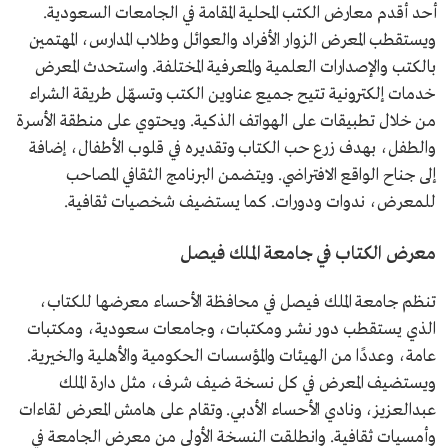
أحد أقدم معارض الكتب المحلية المقامة في الجامعات السعودية.
ويستقطب المعرض الزوار الأفراد والعوائل وطلاب المدارس، المهتمين
بالكتب والإصدارات العلمية والمعرفية المختلفة. واستحدث المعرض
خدمات إلكترونية تتيح جميع عناوين الكتب وتسهّل طريقة الشراء
من خلال تطبيقات على الهواتف الذكية. ويحتوي على منطقة الأسرة
والطفل، بهدف زرع حب الكتاب وتقديره في قلوب الأطفال، إضافة
إلى جناح الواقع الافتراضي. ويتضمن البرنامج الثقافي المصاحب
للمعرض، ندوات ودورات. كما يستضيف شخصيات ثقافية.
معرض الكتاب في جامعة الملك فيصل
تنظم جامعة الملك فيصل في محافظة الأحساء معرضها للكتاب،
الذي يستقطب دور نشر ومكتبات، وجامعات سعودية، ومكتبات
عامة، وعددًا من الهيئات والمؤسسات الحكومية والأهلية والخيرية.
ويستضيف المعرض في كل نسخة ضيف شرف، مثل دارة الملك
عبدالعزيز، ونادي الأحساء الأدبي. وتقام على هامش المعرض لقاءات
وأمسيات ثقافية. وانطلقت النسخة الأولى من معرض الجامعة في