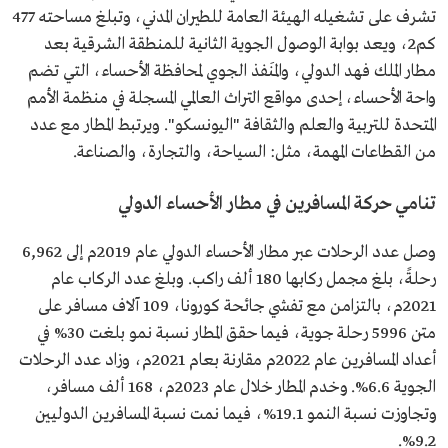
تشرف على تشغيله الهيئة العامة للطيران المدني، وتبلغ مساحته 477
كم2، ويعد بوابة الوصول الجوية الثانية للمنطقة الشرقية بعد
مطار الملك فهد الدولي، والمَنفذ الجوي لمحافظة الأحساء، التي تضم
واحة الأحساء، إحدى مواقع التراث العالمي المسجلة في منظمة الأمم
المتحدة للتربية والعلم والثقافة "اليونسكو". ويرتبط المطار مع عدد
من القطاعات المهمة، مثل: السياحة، والتجارة، والصناعة.
تنامي حركة المسافرين في مطار الأحساء الدولي
وصل عدد الرحلات عبر مطار الأحساء الدولي عام 2019م إلى 6,962
رحلةً، بلغ مجمل ركابها 180 ألف راكب. وبلغ عدد الركاب عام
2021م، بالتزامن مع تفشي جائحة كورونا، 109 آلاف مسافر على
متن 5996 رحلة جوية، فيما حقق المطار نسبة نمو بلغت 30% في
أعداد المسافرين عام 2022م مقارنة بعام 2021م، وزاد عدد الرحلات
الجوية 6.6%. وخدم المطار خلال عام 2023م، 168 ألف مسافر،
وتجاوزت نسبة النمو 19.1%، فيما نمت نسبة المسافرين الدوليين
9.2%.