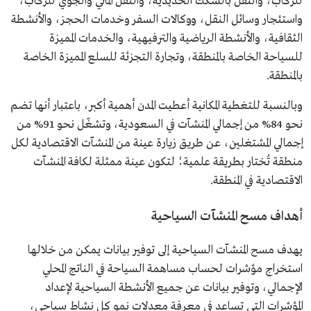
للركاب، والنقل بالسكك الحديدية، والنقل المائي والجوي للركاب،
واستئجار وسائل النقل، ووكالات السفر وخدمات الحجز، والأنشطة
الثقافية، والأنشطة الرياضية والترفيهية، والخدمات المميزة
للسياحة الخاصة بالمنطقة، وتجارة التجزئة للسلع المميزة الخاصة
بالمنطقة.
وبالنسبة للتغطية المكانية أعطيت المدن أهمية أكبر، باعتبار أنها تضم
نحو 84% من إجمالي المنشآت في السعودية، وتشغّل نحو 91% من
إجمالي المشتغلين، عن طريق زيارة عينة من المنشآت الاقتصادية لكل
منطقة تُختار بطريقة علمية؛ لتكون عينة ممثلة لكافة المنشآت
الاقتصادية في المنطقة.
أهداف مسح المنشآت السياحية
يهدف مسح المنشآت السياحية إلى توفير بيانات يمكن من خلالها
استخراج مؤشرات لحساب مساهمة السياحة في الناتج المحلي
الإجمالي، وتوفير بيانات عن جميع الأنشطة السياحية لإعداد
المؤشرات التي تساعد في معرفة معدلات نمو كل نشاط سياحي،