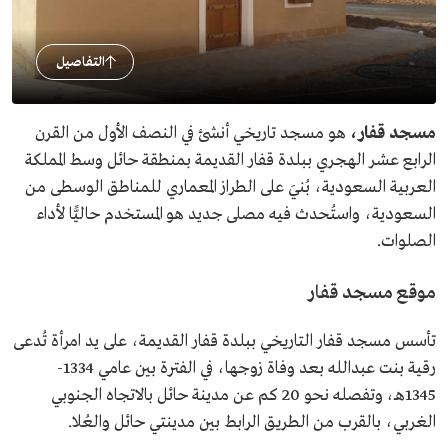
التفاصيل
مسجد قفار
،
هو
مسجد تاريخي أنشئ في النصف الأول من القرن
الرابع عشر الهجري ببلدة قفار القديمة بمنطقة حائل وسط المملكة
العربية السعودية، بُنيَ على الطراز المعماري للمناطق الوسطى من
السعودية، واستُحدث فيه مصلى جديد هو المستخدم حاليًّا لأداء
الصلوات.
موقع مسجد قفار
تأسس مسجد قفار التاريخي ببلدة قفار القديمة، على يد امرأة تُدعى
رقية بنت عبدالله بعد وفاة زوجها، في الفترة بين عامي 1334-
1345هـ، وتفصله نحو 20 كم عن مدينة حائل بالاتجاه الجنوبي
الغربي، بالقرب من الطريق الرابط بين مدينتي حائل والعُلا.