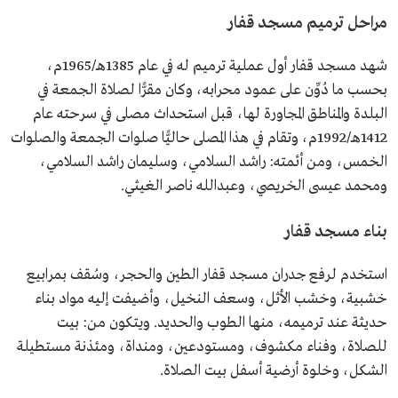
مراحل ترميم مسجد قفار
شهد مسجد قفار أول عملية ترميم له في عام 1385هـ/1965م،
بحسب ما دُوِّن على عمود محرابه، وكان مقرًّا لصلاة الجمعة في
البلدة والمناطق المجاورة لها، قبل استحداث مصلى في سرحته عام
1412هـ/1992م، وتقام في هذا المصلى حاليًّا صلوات الجمعة والصلوات
الخمس، ومن أئمته: راشد السلامي، وسليمان راشد السلامي،
ومحمد عيسى الخريصي، وعبدالله ناصر الغيثي.
بناء مسجد قفار
استخدم لرفع جدران مسجد قفار الطين والحجر، وسُقف بمرابيع
خشبية، وخشب الأثل، وسعف النخيل، وأضيفت إليه مواد بناء
حديثة عند ترميمه، منها الطوب والحديد. ويتكون من: بيت
للصلاة، وفناء مكشوف، ومستودعين، ومنداة، ومئذنة مستطيلة
الشكل، وخلوة أرضية أسفل بيت الصلاة.