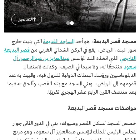
التفاصيل
مسجد قصر البديعة
، هو أحد
المساجد القديمة
التي بنيت خارج
سور البلد، الرياض، يقع في الركن الشمالي الغربي من
قصر البديعة
التاريخي
الذي اتخذه الملك المؤسس
عبدالعزيز بن عبدالرحمن آل
سعود
منتجعًا له، ولا سيما في الصيف، وكذلك لاستقبال
الدبلوماسيين ورؤساء البعثات الدولية للنزول فيه، والمبيت به عند
قدومهم إلى الرياض، وبني المسجد مع بناء القصر، وألحق به فيما
بعد منتصف القرن الرابع عشر الهجري تقريبًا.
مواصفات مسجد قصر البديعة
خصص المسجد لسكان القصر وضيوفه، بني في الدور الثاني جوار
المجلس الرئيس للملك المؤسس عبدالعزيز آل سعود، وهو مربع