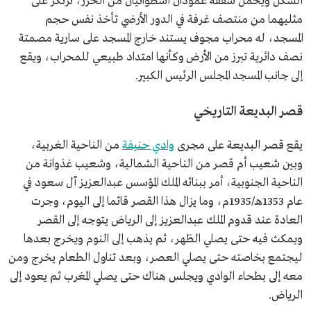
الشكل ويحمل سقفه عمودان أسطوانيان من الخرز، ترتكز على
مثليهما من منتصف غرفة في الدور الأرضي تأخذ نفس حجم
المسجد، له محراب مجوف يستند خارج المسجد على سارية مصمتة
نصف دائرية تبرز من الأرض وكأنها امتداد طبيعي للمحراب، ويقع
إلى جانب المسجد المجلس الرئيس الكبير.
قصر البديعة التاريخي
يقع قصر البديعة على مجرى
وادي حنيفة
من الناحية الغربية،
وبين شعيب أم قصر من الناحية الشمالية، وشعيب غذوانة من
الناحية الجنوبية، أمر ببنائه الملك المؤسس عبدالعزيز آل سعود في
عام 1353هـ/1935م، وما يزال هذا القصر قائما إلى اليوم، وجرت
العادة عند قدوم الملك عبدالعزيز إلى الرياض يتوجه إلى القصر
ويمكث فيه حتى يصلي الظهر، ثم يذهب إلى النوم ويخرج بعدها
ليجتمع بخاصته حتى يصلي العصر، وبعد تناول الطعام يخرج ومن
معه إلى بطحاء الوادي ويجلس هناك حتى يصلي المغرب ثم يعود إلى
الرياض.