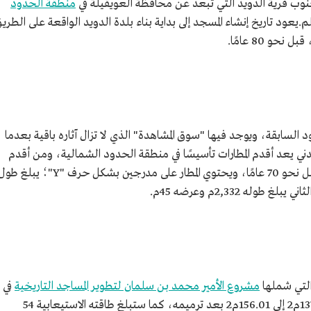
ب قرية الدويد التي تبعد عن محافظة العويقيلة في
منطقة الحدود
ملكة العربية السعودية نحو 20 كلم.يعود تاريخ إنشاء المسجد إلى بداية بناء بلدة الدويد الواقعة على الطري
 قبل نحو 80 عامًا.
قود السابقة، ويوجد فيها "سوق المشاهدة" الذي لا تزال آثاره باقية بعدما
ني يعد أقدم المطارات تأسيسًا في منطقة الحدود الشمالية، ومن أقدم
مطارات السعودية، أنشأته شركة "التابلاين" قبل نحو 70 عامًا، ويحتوي المطار على مدرجين بشكل حرف "Y"؛ يبلغ
التي شملها
مشروع الأمير محمد بن سلمان لتطوير المساجد التاريخية
في
مرحلته الثانية، وستزيد مساحة المسجد من 137.5م2 إلى 156.01م2 بعد ترميمه، كما ستبلغ طاقته الاستيعابية 54