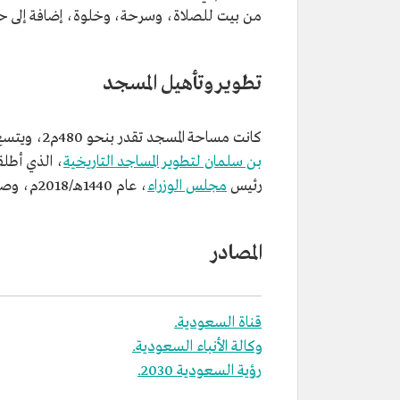
من بيت للصلاة، وسرحة، وخلوة، إضافة إلى ح
تطوير وتأهيل المسجد
كانت مساحة المسجد تقدر بنحو 480م2، ويتسع لنحو 230 مصليًّا، وبعد تطويره ضمن المرحلة الأولى من
بن سلمان لتطوير المساجد التاريخية
، الذي أطلق
رئيس
مجلس الوزراء
، عام 1440هـ/2018م، وصلت طاقته الاستيعابية إلى 250 مصليًّا، وزادت مساحته إلى 544م2.
المصادر
قناة السعودية.
وكالة الأنباء السعودية.
رؤية السعودية 2030.