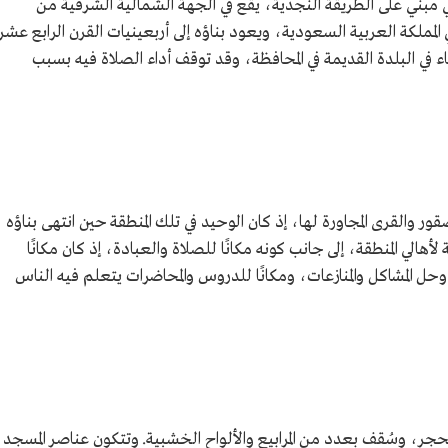
 مبني على الطريقة النجدية، يقع في الجهة الشمالية الشرقية من
 المملكة العربية السعودية، ويعود بناؤه إلى أربعينيات القرن الرابع عشر
 في البلدة القديمة في المحافظة، وقد توقف أداء الصلاة فيه بسبب
 والقرى المجاورة لها، إذ كان الوحيد في تلك المنطقة حين انتهى بناؤه
ة وعلمية لأهالي المنطقة، إلى جانب كونه مكانًا للصلاة والعبادة، إذ كان مكانًا
وحل المشاكل والمنازعات، ومكانًا للدروس والمحاضرات يتعلم فيه الناس
جر، وسُقف بعدد من المرابيع والألواح الخشبية. وتتكون عناصر المسجد