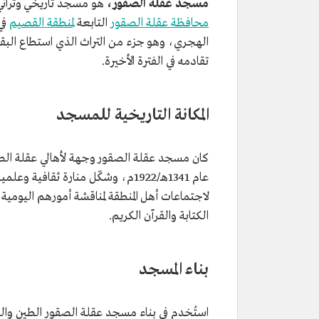
مسجد عقلة الصقور،
هو مسجد تاريخي وتراثي
محافظة عقلة الصقور
التابعة
لمنطقة القصيم
في
الهجري، وهو جزء من التراث الذي استطاع البقاء
تقادمه في الفترة الأخيرة.
المكانة التاريخية للمسجد
كان مسجد عقلة الصقور وجهة لأهالي عقلة الصقور
عام 1341هـ/1922م، وشكّل منارة ثقافي
لاجتماعات أهل المنطقة لمناقشة أمورهم اليومية 
الكتابة والقرآن الكريم.
بناء المسجد
استُخدم في بناء مسجد عقلة الصقور الطين والح