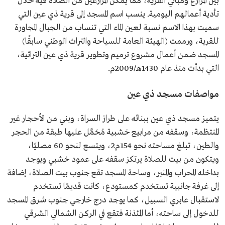
بين المزارع ومباني القرية، مما يمكن المزارعين من الصلاة فيه خلال
تأدية أعمالهم اليومية. ينسب اسم المسجد إلى قرية ذي عين التي
سميت بهذا الاسم نسبة لعين الماء التي تنساب من الجبال المجاورة
للقرية، ورممت (الهيئة العامة للسياحة والتراث الوطني سابقًا)
المسجد ضمن أعمال مشروع ترميم وتطوير قرية ذي عين التراثية،
التي بدأت منذ عام 1430هـ/2009م.
مواصفات مسجد ذي عين
يتميز مسجد ذي عين ببنائه على طراز السراة، وبني من الأحجار غير
المنتظمة، وسقفه من مرابيع خشبية مُحَمَّل عليها طبقة من الحجر
والطين، تبلغ مساحته نحو 154م2، ويتسع لنحو 60 مصليًا،
ويتكون من بيت للصلاة يرتكز سقفه على عمود خشبي ويوجد
بداخله المحراب والمنبر، وساحة المسجد تقع جنوب بيت الصلاة، إضافة
إلى غرفة جانبية تستخدم كمستودع، كانت قديمًا تستخدم
لاستقبال عابري السبيل، كما يوجد درج خارجي جنوب شرق المسجد
للدخول إلى ساحته، أما المئذنة فتقع في الركن الشمالي الشرقي