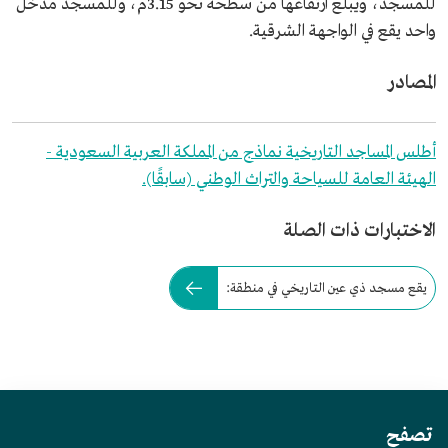
للمسجد، ويبلغ ارتفاعها من سطحه نحو 3.15م، وللمسجد مدخل
واحد يقع في الواجهة الشرقية.
المصادر
أطلس المساجد التاريخية نماذج من المملكة العربية السعودية -
الهيئة العامة للسياحة والتراث الوطني (سابقًا).
الاختبارات ذات الصلة
يقع مسجد ذي عين التاريخي في منطقة:
تصفح