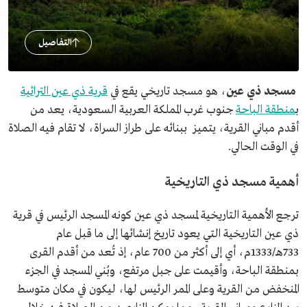
التفاصيل
مسجد ذي عين
، هو مسجد تاريخي يقع في
قرية ذي عين التراثية
ب
منطقة الباحة
جنوب غرب المملكة العربية السعودية، يعد من
أقدم مباني القرية، يتميز ببنائه على طراز السراة، لا تقام فيه الصلاة
في الوقت الحالي.
أهمية مسجد ذي التاريخية
ترجع الأهمية التاريخية لمسجد ذي عين كونه المسجد الرئيس في قرية
ذي عين التاريخية التي يعود تاريخ إنشائها إلى ما قبل عام
733هـ/1333م، أي إلى أكثر من 700 عام، إذ تُعد من أقدم القرى
بمنطقة الباحة، وأقيمت على جبل مرتفع، وبُني المسجد في الجزء
المنخفض من القرية وعلى الممر الرئيس لها، ليكون في مكان متوسط