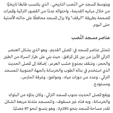
ويتوسط المسجد حي النُصب التاريخي، الذي يكتسب طابعًا تاريخيًّا
من خلال مبانيه القديمة، واحتوائه عددًا من القصور التراثية والممرات
المصممة بطريقة "الرقف" ولا يزال المسجد محافظًا على حالته الأصلية
حتى اليوم.
عناصر مسجد النُصب
تتمثل عناصر المسجد في: المصلى القديم، وهو الذي يشكل العنصر
التراثي الأبرز من بين كل المرافق، حيث بني على طراز السراة من الطين
والحجر، وسُقف بجذوع خشب العرعر، إضافة إلى المصلى الحديث
الذي استخدم في بنائه الطوب والخرسانة بالجهة الجنوبية للمسجد
التراثي، وعدد من دورات مياه، ومواضئ، وغرفة الحارس،
ومستودع.
ويقع المصلى الحديث جنوب المسجد التراثي، وكان بناؤه من البلوك
والخرسانة، وبه فناء غير مسقوف، وللمسجد مئذنة مربعة الشكل.
تقدر مساحة المسجد بنحو 281م2، وهو يتسع لنحو 87 مصليًا.