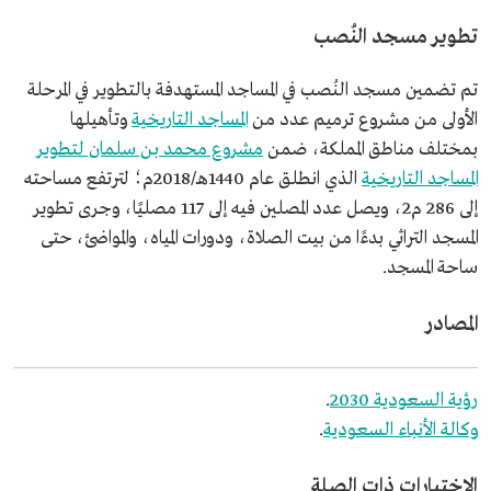
تطوير مسجد النُصب
تم تضمين مسجد النُصب في المساجد المستهدفة بالتطوير في المرحلة
الأولى من مشروع ترميم عدد من
المساجد التاريخية
وتأهيلها
بمختلف مناطق المملكة، ضمن
مشروع محمد بن سلمان لتطوير
المساجد التاريخية
الذي انطلق عام 1440هـ/2018م؛ لترتفع مساحته
إلى 286 م2، ويصل عدد المصلين فيه إلى 117 مصليًا، وجرى تطوير
المسجد التراثي بدءًا من بيت الصلاة، ودورات المياه، والمواضئ، حتى
ساحة المسجد.
المصادر
رؤية السعودية 2030
.
وكالة الأنباء السعودية
.
الاختبارات ذات الصلة