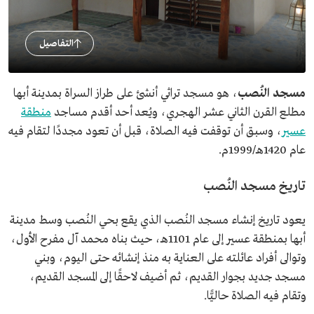
التفاصيل
مسجد النُصب
، هو مسجد تراثي أنشئ على طراز السراة بمدينة أبها
مطلع القرن الثاني عشر الهجري، ويُعد أحد أقدم مساجد
منطقة
عسير
، وسبق أن توقفت فيه الصلاة، قبل أن تعود مجددًا لتقام فيه
عام 1420هـ/1999م.
تاريخ مسجد النُصب
يعود تاريخ إنشاء مسجد النُصب الذي يقع بحي النُصب وسط مدينة
أبها بمنطقة عسير إلى عام 1101هـ، حيث بناه محمد آل مفرح الأول،
وتوالى أفراد عائلته على العناية به منذ إنشائه حتى اليوم، وبني
مسجد جديد بجوار القديم، ثم أضيف لاحقًا إلى المسجد القديم،
وتقام فيه الصلاة حاليًّا.