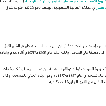
روع الأمير محمد بن سلمان لتطوير المساجد التاريخية
في مرحلته الثانية
 عسير
في المملكة العربية السعودية، ويبعد نحو 32 كم جنوب شرق
ير، إذ تشير روايات عدة إلى أن أول بناء للمسجد كان في القرن الأول
الهجري بين عامي 73 هـ و75 هـ، ويؤيد ذلك لوح كان معلقًا على المسجد، ولكنه فقد عام 1395هـ/1975م أثناء هدم وإعا
جزيرة العرب" بقوله: "والقرعا لشيبة من عنز، ولهم قرية كبيرة ذات
مسجد جامع، يقال لها المسقي". وقد تمت إعادة بناء المسجد في عام 1397هـ/1977م، وهو البناء الحالي للمسجد، وكان
لناس من القرى المجاورة للصلاة فيه.