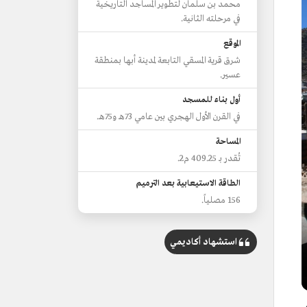
محمد بن سلمان لتطوير المساجد التاريخية
في مرحلته الثانية.
الموقع
شرق قرية المسقي التابعة لمدينة أبها بمنطقة
عسير.
أول بناء للمسجد
في القرن الأول الهجري بين عامي 73هـ و75هـ.
المساحة
تُقدر بـ 409.25 م2.
الطاقة الاستيعابية بعد الترميم
156 مصلياً.
استشهاد أكاديمي