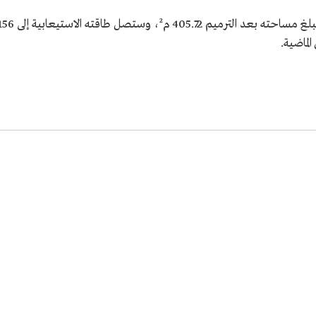
تقدر مساحة مسجد المسقي بـ 409.25 م2، وستبلغ مساحته بعد الترميم 405.72 م²، وستصل طاقته ال
لماضية.