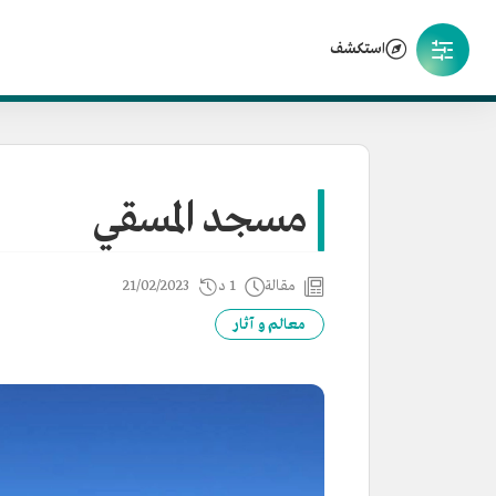
استكشف
مسجد المسقي
مقالة
1 د
21/02/2023
معالم و آثار