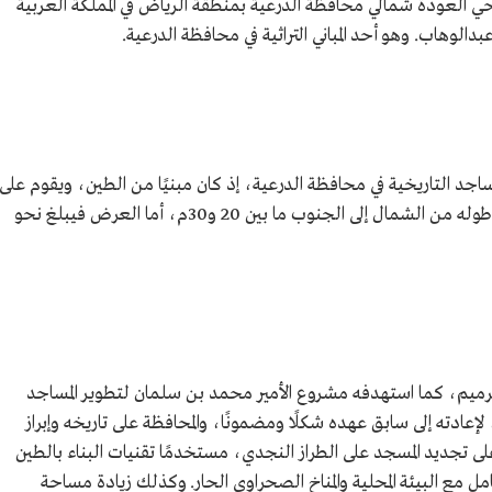
العودة شمالي محافظة الدرعية بمنطقة الرياض في المملكة العربية
وهاب. وهو أحد المباني التراثية في محافظة الدرعية.
اجد التاريخية في محافظة الدرعية، إذ كان مبنيًا من الطين، ويقوم على
سبعة أعمدة، وتوجد به خلوة سفلية، ويتراوح طوله من الشمال إلى الجنوب ما بين 20 و30م، أما العرض فيبلغ نحو
يم، كما استهدفه مشروع الأمير محمد بن سلمان لتطوير المساجد
ريخية في مرحلته الثانية عام 1444هـ/2022م، لإعادته إلى سابق عهده شكلًا ومضمونًا، والمحافظة على تاريخه وإبراز
على تجديد المسجد على الطراز النجدي، مستخدمًا تقنيات البناء بالطين
امل مع البيئة المحلية والمناخ الصحراوي الحار. وكذلك زيادة مساحة