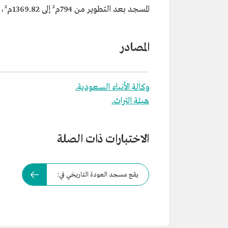
المسجد بعد التطوير من 794م² إلى 1369.82م²، لترتفع الطاقة الاستيعابية من 510 مصلين إلى 992 مصليًا.
المصادر
وكالة الأنباء السعودية.
هيئة التراث.
الاختبارات ذات الصلة
يقع مسجد العودة التاريخي في: