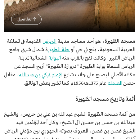
التفاصيل
مسجد الظهيرة،
هو أحد مساجد مدينة
الرياض
القديمة في المملكة
العربية السعودية، يقع في حي أو
حلة الظهير
ة شمال شرق جامع
الرياض الكبير، وكانت تقع بالقرب منه
البوابة
الشمالية لمدينة
الرياض المسماة بوابة الظهيرة "دروازة الظهيرة".أزيح المسجد عن
مكانه الأصلي ليصبح على جانب شارع
الإمام تركي بن عبدالله
، مقابل
حصن
المصمك
عام 1375هـ/1956م كما تشير بعض الوثائق.
أئمة وتاريخ مسجد الظهيرة
من أئمة مسجد الظهيرة الشيخ عبدالله بن علي بن جريس، والشيخ
عبدالله بن حسن بن حسين آل الشيخ، وكان أحد المؤذنين فيه
الشيخ غصن بن غصن، المعروف بصوته الجهوري بين مؤذني الرياض