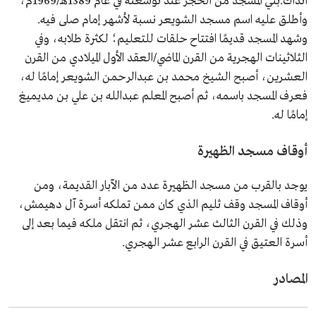
آنذاك.بني المسجد من الحجر عند توسعته في عام 1389هـ/1969م،
وأطلق عليه اسم مسجد الشويعر نسبة لأشهر إمام صلى فيه.
وشهد المسجد قديمًا افتتاح حلقات للتعليم؛ لكثرة طلابه، وفي
الثلاثينات الهجرية من القرن الماضي/العقد الأول الميلادي من القرن
العشرين، أصبح الشيخ محمد بن عبدالرحمن الشويعر إمامًا له،
فعرف المسجد باسمه، ثم أصبح المعلم عبدالله بن علي بن مديميغ
إمامًا له.
أوقاف مسجد الظهيرة
يوجد بالقرب من مسجد الظهيرة عدد من الآبار القديمة، ومن
أوقاف المسجد وقف ثليم الذي كان ممن تملكه أسرة آل دهيمش،
وذلك في القرن الثالث عشر الهجري، ثم انتقل ملكه فيما بعد إلى
أسرة العتيق في القرن الرابع عشر الهجري.
المصادر