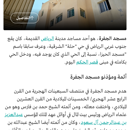
التفاصيل
مسجد الجفرة
، هو أحد مساجد مدينة
الرياض
القديمة، كان يقع
جنوب غربي الرياض في حي "حلة" الشرقية، وعرف سابقا باسم
"مسجد الحيزا، نسبة إلى الحي الذي كان يوجد فيه، ودخل الحي
بكامله في مبنى
قصر الحكم
اليوم.
أئمة ومؤذنو مسجد الجفرة
هدم مسجد الجفرة في منتصف السبعينات الهجرية من القرن
الرابع عشر الهجري/ الخمسينات الميلادية من القرن العشرين
الميلادي، واختفت معالمه، ومن أئمته الشيخ حمد بن فارس وهو من
علماء الرياض ورئيس بيت المال في أوائل عهد الملك المؤسس
عبدالعزيز
بن عبدالرحمن آل سعود
، وكان من أئمته أيضا الشيخ عبدالله بن