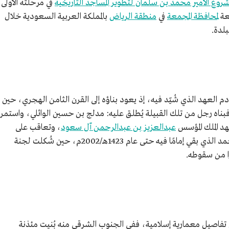
روع الأمير محمد بن سلمان لتطوير المساجد التاريخية
في مرحلته الأولى،
عة
لمحافظة المجمعة
في
منطقة الرياض
بالمملكة العربية السعودية خلال
بلدة.
 العهد الذي شُيّد فيه، إذ يعود بناؤه إلى القرن الثامن الهجري، حين
فبناه رجل من تلك القبيلة يُطلق عليه: مدلج بن حسين الوائلي، واستمر
هد الملك المؤسس
عبدالعزيز بن عبدالرحمن آل سعود
، وتعاقب على
إمامته عدد من المشايخ، آخرهم: عبدالكريم الأحمد الذي بقي إمامًا فيه حتى عام 1423هـ/2002م، حين شُكلت لجنة
ًا من سقوطه.
تفاصيل معمارية إسلامية، ففي الجنوب الشرقي منه بُنيت مئذنة