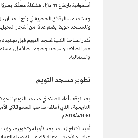
أسطوانية بارتفاع 11 مترًا، مُشكلةً معلَمًا بصريًا بارزًا للمسجد.
واستخدمت الرقائق الحجرية في رفع الجدران، 
وللمسجد حويط يضم عددًا من أشجار النخيل.
مقر الصلاة، وسرحة، وخلوة، إضافة إلى مستو
والشمالية.
تطوير مسجد التويم
التاريخية، الذي أطلقه صاحب السمو الملكي الأمي
1440هـ/2018م.
عناصره الأخرى، مع الإبقاء على تفاصيله المعمارية