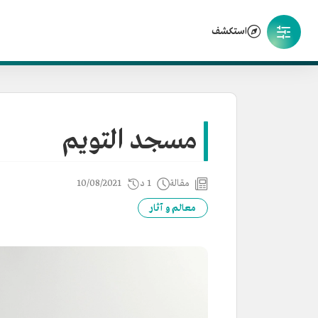
استكشف
مسجد التويم
مقالة
1 د
10/08/2021
معالم و آثار