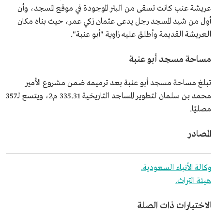
عريشة عنب كانت تسقى من البئر الموجودة في موقع المسجد، وأن
أول من شيد المسجد رجل يدعى عثمان زكي عمر، حيث بناه مكان
العريشة القديمة وأطلق عليه زاوية "أبو عنبة".
مساحة مسجد أبو عنبة
تبلغ مساحة مسجد أبو عنبة بعد ترميمه ضمن مشروع الأمير
محمد بن سلمان لتطوير المساجد التاريخية 335.31 م2، ويتسع لـ357
مصليًا.
المصادر
وكالة الأنباء السعودية.
هيئة التراث.
الاختبارات ذات الصلة