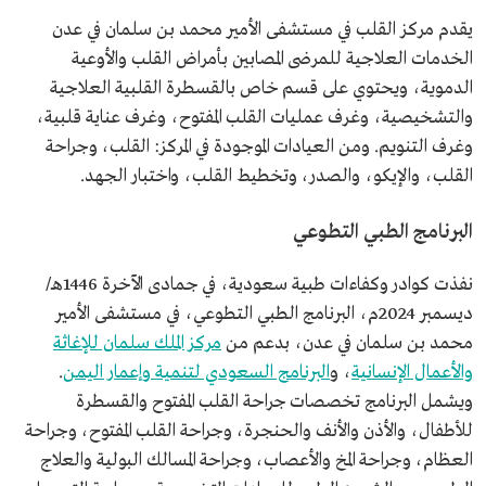
يقدم مركز القلب في مستشفى الأمير محمد بن سلمان في عدن
الخدمات العلاجية للمرضى المصابين بأمراض القلب والأوعية
الدموية، ويحتوي على قسم خاص بالقسطرة القلبية العلاجية
والتشخيصية، وغرف عمليات القلب المفتوح، وغرف عناية قلبية،
وغرف التنويم. ومن العيادات الموجودة في المركز: القلب، وجراحة
القلب، والإيكو، والصدر، وتخطيط القلب، واختبار الجهد.
البرنامج الطبي التطوعي
نفذت كوادر وكفاءات طبية سعودية، في جمادى الآخرة 1446هـ/
ديسمبر 2024م، البرنامج الطبي التطوعي، في مستشفى الأمير
محمد بن سلمان في عدن، بدعم من
مركز الملك سلمان للإغاثة
والأعمال الإنسانية
، و
البرنامج السعودي لتنمية وإعمار اليمن
.
ويشمل البرنامج تخصصات جراحة القلب المفتوح والقسطرة
للأطفال، والأذن والأنف والحنجرة، وجراحة القلب المفتوح، وجراحة
العظام، وجراحة المخ والأعصاب، وجراحة المسالك البولية والعلاج