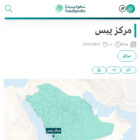
مركز يبس
مقالة
1 د
13/12/2023
مراكز