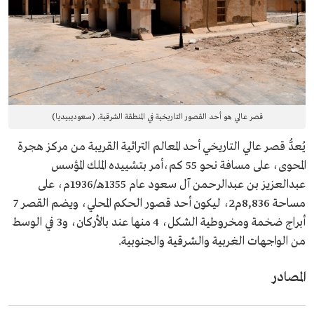
قصر عالي هو أحد القصور التاريخية في المنطقة الشرقية. (سعوديبيديا)
يُعدُّ قصر عالي التاريخي أحد المعالم التراثية القريبة من مركز هجرة
المحوى، على مسافة نحو 55 كم،أمر بتشييده الملك المؤسس
عبدالعزيز بن عبدالرحمن آل سعود عام 1355هـ/1936م، على
مساحة 8,836م2، ليكون أحد قصور الحكم المحلي، ويضم القصر 7
أبراج ضخمة ومخروطية الشكل، 4 منها عند بالأركان، و3 في الوسط
من الواجهات الغربية والشرقية والجنوبية.
المصادر