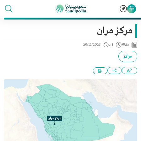
مركز مران
مقالة
1 د
20/11/2023
مراكز