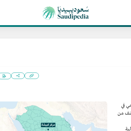
ي في
صنف من
ية