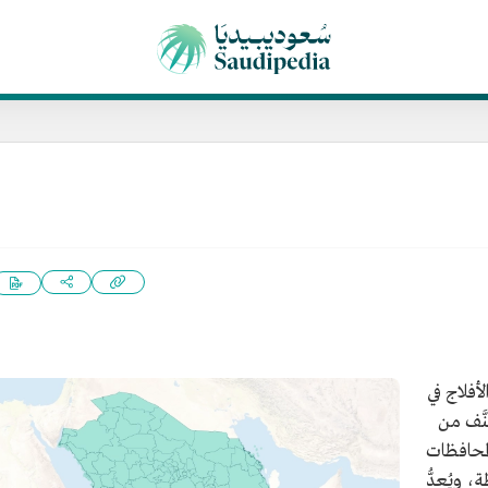
أفلاج في
َّف من
محافظات
، ويُعدُّ