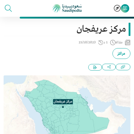
مركز عريفجان
مقالة
1 د
25/10/2023
مراكز