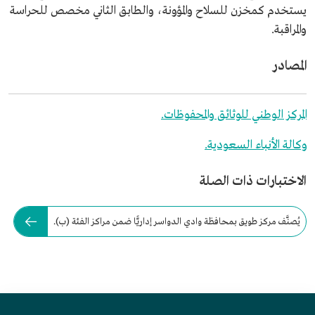
يستخدم كمخزن للسلاح والمؤونة، والطابق الثاني مخصص للحراسة
والمراقبة.
المصادر
المركز الوطني للوثائق والمحفوظات.
وكالة الأنباء السعودية.
الاختبارات ذات الصلة
يُصنَّف مركز طويق بمحافظة وادي الدواسر إداريًّا ضمن مراكز الفئة (ب).