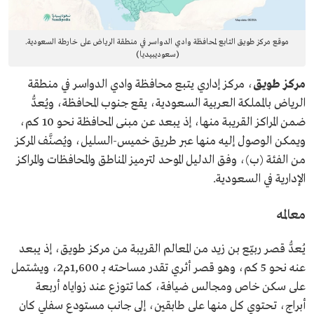
موقع مركز طويق التابع لمحافظة وادي الدواسر في منطقة الرياض على خارطة السعودية.
(سعوديبيديا)
مركز طويق
، مركز إداري يتبع محافظة وادي الدواسر في منطقة
الرياض بالمملكة العربية السعودية، يقع جنوب المحافظة، ويُعدُّ
ضمن المراكز القريبة منها، إذ يبعد عن مبنى المحافظة نحو 10 كم،
ويمكن الوصول إليه منها عبر طريق خميس-السليل، ويُصنَّف المركز
من الفئة (ب)، وفق الدليل الموحد لترميز المناطق والمحافظات والمراكز
الإدارية في السعودية.
معالمه
يُعدُّ قصر ربيّع بن زيد من المعالم القريبة من مركز طويق، إذ يبعد
عنه نحو 5 كم، وهو قصر أثري تقدر مساحته بـ 1,600م2، ويشتمل
على سكن خاص ومجالس ضيافة، كما تتوزع عند زواياه أربعة
أبراج، تحتوي كل منها على طابقين، إلى جانب مستودع سفلي كان