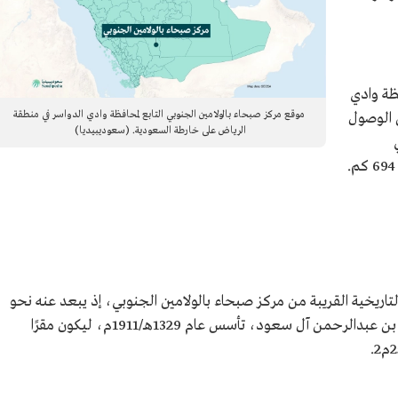
ظة وادي
موقع مركز صبحاء بالولامين الجنوبي التابع لمحافظة وادي الدواسر في منطقة
 9 كم، ويمكن الوصول
الرياض على خارطة السعودية. (سعوديبيديا)
ي
م التاريخية القريبة من مركز صبحاء بالولامين الجنوبي، إذ يبعد عنه نحو
1.7كم، وهو أحد قصور الملك المؤسس عبدالعزيز بن عبدالرحمن آل سعود، تأسس عام 1329هـ/1911م، ليكون مقرًا