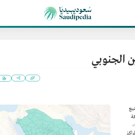
ن الجنوبي
تبع
ة
،
راكز