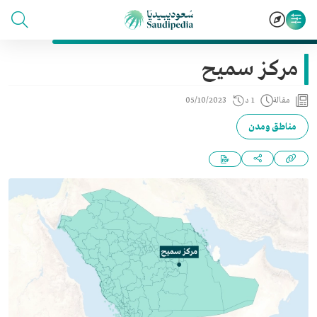
مركز سميح
مقالة
1 د
05/10/2023
مناطق ومدن