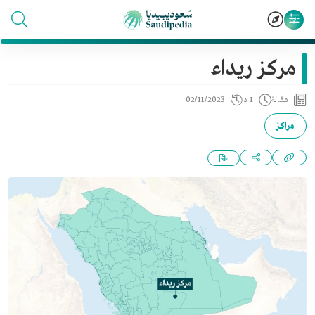
مركز ريداء
مقالة
1 د
02/11/2023
مراكز