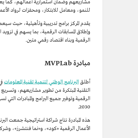
مشاريعهم وضمان استمرارية أعمالهم، كما يعمل 
للنمو، ومعامل للابتكار، ومحفزات لرواد الأعمال، وا
يقدم المركز برامج تدريبية وتأهيلية، حيث سيع
وإطلاق المسابقات الرقمية، بما يسهم في تزويد
الرقمية وبناء اقتصاد رقمي متين.
مبادرة MVPLab
أطلق
البرنامج الوطني لتنمية تقنية المعلومات
التقنية المبتكرة من تطوير مشاريعهم، وتسريع 
الرقمية وتوفير جميع البرامج والمبادرات التي ت
2030.
هذه المبادرة نتاج شراكة استراتيجية جمعت البر
الأعمال الرقمية «كود»، و«نما فنتشرز»، وشركة