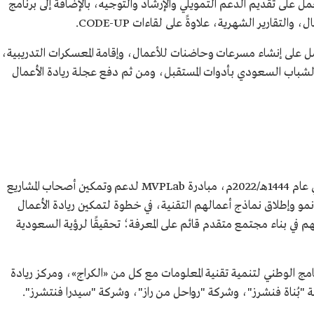
على تقديم الدعم التمويلي والإرشاد والتوجيه، بالإضافة إلى برنامج
لتقارير الشهرية، علاوةً على لقاءات CODE-UP.
مل على إنشاء مسرعات وحاضنات للأعمال، وإقامة المعسكرات التدريبية،
 الشباب السعودي بأدوات المستقبل، ومن ثم دفع عجلة ريادة الأعمال
في عام 1444هـ/2022م، مبادرة MVPLab لدعم وتمكين أصحاب المشاريع
نمو وإطلاق نماذج أعمالهم التقنية، في خطوة لتمكين ريادة الأعمال
سهم في بناء مجتمع متقدم قائم على المعرفة؛ تحقيقًا لرؤية السعودية
نامج الوطني لتنمية تقنية المعلومات مع كل من «الكراج»، ومركز ريادة
 "بُناة فنشرز"، وشركة "رواحل من راز"، وشركة "سيدرا فنتشرز".