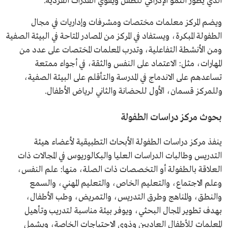
الذي يطور النمو الإدراكي للطفل ويقوي القدرات الفردية.
ويضم المركز معلمات مختصات ومشرفات وإداريات في مجال
الطفولة المبكرة، ويستفاد في المركز من المصادر المتاحة في البيئة الصفية
ومن الأنشطة التفاعلية، وتدرب المعلمات المختصات على عدد من
المهارات، مثل: الاعتماد على النفس والثقة، في أجواء ممتعة
تساعدهم على الاندماج في المدرسة والتأقلم على البيئة الصفية،
وللمركز قسمان، الأول للحضانة والثاني لرياض الأطفال.
بحوث مركز دراسات الطفولة
ينفذ مركز دراسات الطفولة الأبحاث التطبيقية لأعضاء هيئة
التدريس وطالبات الدراسات العليا والبكالوريوس في المجالات ذات
العلاقة بالطفولة أو التخصصات ذات الصلة، منها: علم النفس،
وعلم الاجتماع، والتعليم الخاص، والتعليم المهني، والسمع
والنطق، والمناهج وطرق التدريس، والتمريض، وطب الأطفال،
بهدف تطوير المجال البحثي، ويوفر بيئة مناسبة لتدريب وتأهيل
المعلمات للأطفال العاديين وذوي الاحتياجات الخاصة، ويشمل