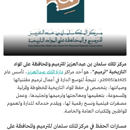
مركز الملك سلمان بن عبدالعزيز للترميم والمحافظة على المواد
التاريخية "ترميم"
، هو أحد مراكز
دارة الملك عبدالعزيز
، تأسس عام
1425هـ/2005م، نتيجةً لتوسع الدارة في أعمال ترميم مقتنياتها
وصيانتها، يتخصص في حفظ المواد التاريخية المخطوطة والمرئية
والمسموعة، بتعقيمها ومعالجتها وترميمها وتجليدها، وعمل
مصغرات فيلمية ونسخ رقمية لها، ويقدم خدماته للدارة ولعموم
المواطنين والمكتبات العامة والخاصة.
مسارات الحفظ في مركز الملك سلمان للترميم والمحافظة على