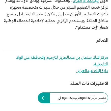
الأولى
لجريدة أم القرى
، والصكوك الشرعية ووثائق الأوقاف. ويقدم
المركز خدمة التعقيم السيّار من خلال سيارات متخصصة مجهزة
بأدوات التعقيم بالأوزون تصل إلى مكان المصادر التاريخية في جميع
مناطق المملكة. ويستخدم المركز في حملته الإعلامية لخدماته الوطنية
شعار "إرث مستدام".
المصادر
مركز الملك سلمان بن عبدالعزيز للترميم والمحافظة على المواد
التاريخية.
دارة الملك عبدالعزيز.
الاختبارات ذات الصلة
تأسس مركز &quot;ترميم&quot; في
عام: