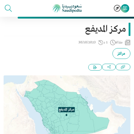
مركز المديفع
مقالة
1 د
30/10/2023
مراكز