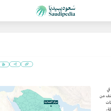
في
صنف من
ظات
ظة،