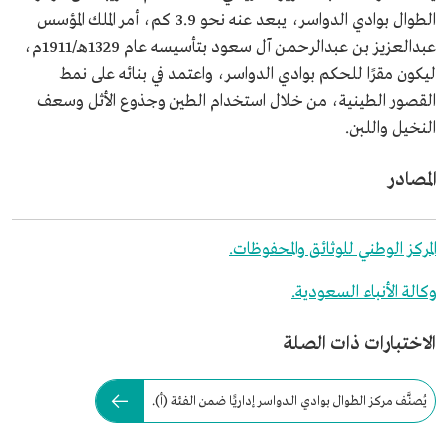
الطوال بوادي الدواسر، يبعد عنه نحو 3.9 كم، أمر الملك المؤسس
عبدالعزيز بن عبدالرحمن آل سعود بتأسيسه عام 1329هـ/1911م،
ليكون مقرًا للحكم بوادي الدواسر، واعتمد في بنائه على نمط
القصور الطينية، من خلال استخدام الطين وجذوع الأثل وسعف
النخيل واللبن.
المصادر
المركز الوطني للوثائق والمحفوظات.
وكالة الأنباء السعودية.
الاختبارات ذات الصلة
يُصنَّف مركز الطوال بوادي الدواسر إداريًَا ضمن الفئة (أ).