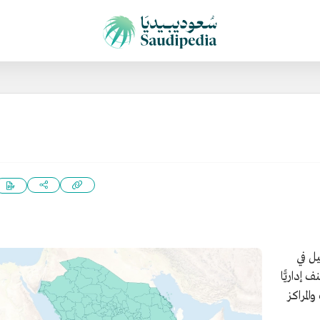
ل في
إداريًّا
لمراكز