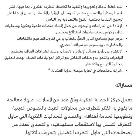
بناء خطط فاعلة وتطويرها وتنفيذها لمكافحة التطرف الفكري، بما فيها: نشر
قيم الوسطية والتسامح مشمولة برسائلها المؤثرة والمقنعة، والعمل في هذا على
ترسيخ القناعة بحتمية التنوع والتعددية بين الناس.
الإفادة من الدراسات والبحوث من خلال إنشاء منصات علمية وفكرية وملتقيات
عالمية وكراسٍ بحثية وأدوات استطلاع وتحليل.
عرض قيم ومبادئ الدين الحقّ بخطاب يراعي تفاوت المفاهيم والثقافات
والحضارات، وينسجم مع سياقه العصري.
الانتشار عن طريق وسائل الإعلام والاتصال، وعقد الشراكات العالمية وتنظيم
المؤتمرات والندوات وحلقات النقاش مع المراكز الدولية ذات الصلة، بهدف تحقيق
إيجابية التوسع والانتشار.
4
إشراك المجتمعات في تعزيز هيمنة الرؤية المعتدلة.
مساراته
يعمل مركز الحماية الفكرية وفق عدد من المسارات، منها: معالجة
ما يقوم به الفكر المتطرف من محاولات العبث بالنصوص الدينية
وتطويعها لخدمة أهدافه، والتصدي للجدليات الفكرِية التي حاول
التطرف التسلل بها لاستقطاب مستهدفيه، والتصدي لعدد من
المصطلحات التي حاول التطرف التضليل بتحرِيف دلالاتها.