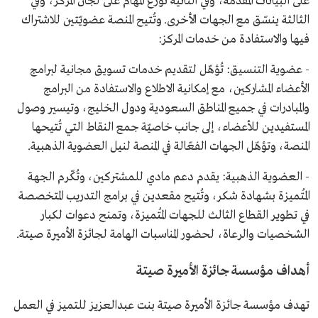
على البيانات المُقدّمة، وفي الثانية توزّع المهام على لجان المركز، وفي
الثالثة ينسّق مع الجهات الأخرى. وتُتيح المنصة عضويّتين للاشتراك
فيها والاستفادة من خدمات المركز:
- عضوية التنسيق: تُؤهّل لتقديم خدمات تسويق مجانية لبرامج
الأعضاء المشاركين، مع إمكانية الاطلاع والاستفادة من البرامج
والمبادرات في جميع المناطق السعودية ودول الخليج، وتيسير وصول
المستفيدين للأعضاء، إلى جانب خاصيّة جمع النقاط التي تُتيحها
المنصة، وتؤهّل الجهات الفعّالة في المنصة لنيل العضوية الذهبية.
- العضوية الذهبية: يقدم دعم مادي للمشتركين، وتُكّرم الجهة
المُتميزة بشهادة شكر، وتُتيح مقعدين في برامج التدريب المتخصصة
في تطوير القطاع الثالث للجهات المُتميزة، وتمنح دعوات لكبار
الشخصيات والرعاة، لحضور المناسبات الهامة لجائزة الأميرة صيتة.
أهداف مؤسسة جائزة الأميرة صيتة
تهدف مؤسسة جائزة الأميرة صيتة بنت عبدالعزيز للتميز في العمل