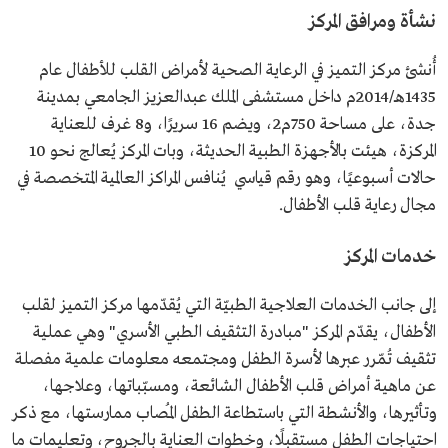
نشأة ومرافق المركز
أُنشئ مركز التميز في الرعاية الصحية لأمراض القلب للأطفال عام
1435هـ/2014م داخل مستشفى الملك عبدالعزيز الجامعي بمدينة
جدة، على مساحة 750م2، ويضم 16 سريرًا، و8 غرف للعناية
المركزة، هيئت بالأجهزة الطبية الحديثة، وبات المركز يُعالج نحو 10
حالات أسبوعيًا، وهو رقم قياسي يُنافس المراكز العالمية المتخصصة في
مجال رعاية قلب الأطفال.
خدمات المركز
إلى جانب الخدمات العلاجية الطبيّة التي يُقدّمها مركز التميز لقلب
الأطفال، يقدّم المركز "مبادرة التثقيف الطبي الأسري" وهي عملية
تثقيف تُمّرر عبرها لأسرة الطفل ومجتمعه معلومات علمية مفصلة
عن ماهية أمراض قلب الأطفال الشائعة، ومسبّباتها، وعلاجها،
وتأثيرها، والأنشطة التي باستطاعة الطفل المُصاب ممارستها، مع ذكر
احتياجات الطفل مستقبلًا، وخطوات العناية بالجروح، وتعليمات ما