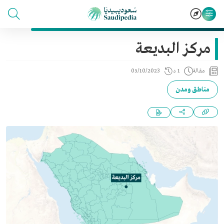
مركز البديعة
مقالة
1 د
05/10/2023
مناطق ومدن