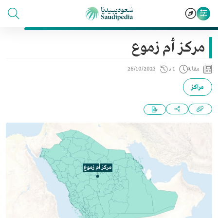
مركز أم زموع
مقالة
1 د
26/10/2023
مراكز