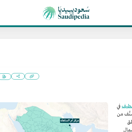
قطيف
في
نَّف من
طق
شمال