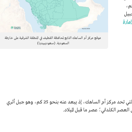
يف، ويبعد عنها نحو 17.5 كم،
بيل
إمارة
موقع مركز أم الساهك التابع لمحافظة القطيف في المنطقة الشرقية على خارطة
السعودية. (سعوديبيديا)
يُعدُّ جبل القرين أحد المعالم الطبيعية والأثرية التي تحد مركز أم الساهك، إذ يبعد عنه بنحو 25 كم، وهو جبل أثري
لعصر الكلداني؛ عصر ما قبل الميلاد.