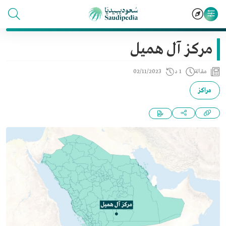
مركز آل هميل
مقالة
1 د
02/11/2023
مراكز