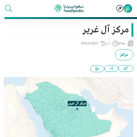
مركز آل غرير
مقالة
1 د
07/11/2023
مراكز