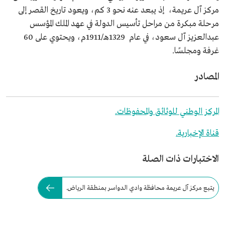
مركز آل عريمة، إذ يبعد عنه نحو 3 كم، ويعود تاريخ القصر إلى
مرحلة مبكرة من مراحل تأسيس الدولة في عهد الملك المؤسس
عبدالعزيز آل سعود، في عام 1329هـ/1911م، ويحتوي على 60
غرفة ومجلسًا.
المصادر
المركز الوطني للوثائق والمحفوظات.
قناة الإخبارية.
الاختبارات ذات الصلة
يتبع مركز آل عريمة محافظة وادي الدواسر بمنطقة الرياض.